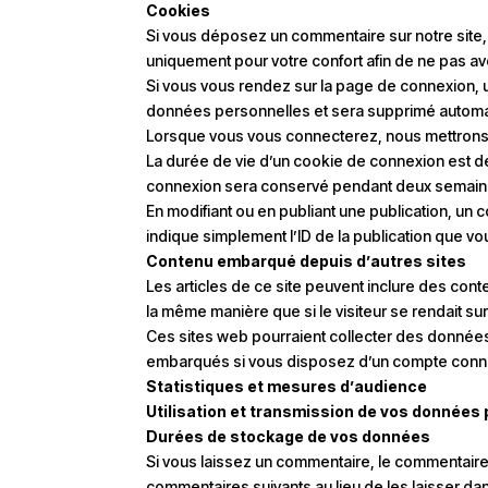
Cookies
Si vous déposez un commentaire sur notre site,
uniquement pour votre confort afin de ne pas av
Si vous vous rendez sur la page de connexion, u
données personnelles et sera supprimé automat
Lorsque vous vous connecterez, nous mettrons 
La durée de vie d’un cookie de connexion est de
connexion sera conservé pendant deux semaines
En modifiant ou en publiant une publication, u
indique simplement l’ID de la publication que vou
Contenu embarqué depuis d’autres sites
Les articles de ce site peuvent inclure des con
la même manière que si le visiteur se rendait sur 
Ces sites web pourraient collecter des données 
embarqués si vous disposez d’un compte connec
Statistiques et mesures d’audience
Utilisation et transmission de vos données
Durées de stockage de vos données
Si vous laissez un commentaire, le commentair
commentaires suivants au lieu de les laisser dan