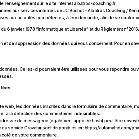
 renseignement sur le site internet albatros-coaching.fr
inées aux services internes de JC Buchot – Albatros Coaching / Ken
es aux autorités compétentes, à leur demande, afin de se conformer
7 du 6 janvier 1978 “Informatique et Libertés” et du Règlement n°2016
on et de suppression des données qui vous concernent. Pour en savoir 
onnées. Celles-ci pourraient être utilisées pour vous répondre ou vo
essés.
ctées
e web, les données inscrites dans le formulaire de commentaire, mais 
der à la détection des commentaires indésirables.
adresse de messagerie (également appelée hash) peut être envoyée a
té du service Gravatar sont disponibles ici : https://automattic.com/pr
 à coté de votre commentaire.