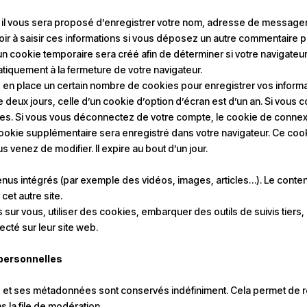
 il vous sera proposé d’enregistrer votre nom, adresse de messager
oir à saisir ces informations si vous déposez un autre commentaire pl
n cookie temporaire sera créé afin de déterminer si votre navigateur
iquement à la fermeture de votre navigateur.
en place un certain nombre de cookies pour enregistrer vos informa
 deux jours, celle d’un cookie d’option d’écran est d’un an. Si vous 
. Si vous vous déconnectez de votre compte, le cookie de connexi
n cookie supplémentaire sera enregistré dans votre navigateur. Ce c
s venez de modifier. Il expire au bout d’un jour.
tenus intégrés (par exemple des vidéos, images, articles…). Le conte
cet autre site.
sur vous, utiliser des cookies, embarquer des outils de suivis tiers,
té sur leur site web.
 personnelles
e et ses métadonnées sont conservés indéfiniment. Cela permet de 
s la file de modération.