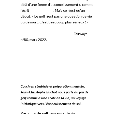
déjà d’une forme d’accomplissement », comme
l’écrit
Antoine Davot
. Mais ce n’est qu’un
début: « Le golf n’est pas une question de vie
ou de mort. C’est beaucoup plus sérieux ! »
Éditions AMPHORA
ffgolf – Fédération
française de golf
Le Golf National
Fairways
n°80, mars 2022.
Coach en stratégie et préparation mentale,
Jean-Christophe Buchot nous parle du jeu de
golf comme d’une école de la vie, un voyage
initiatique vers l’épanouissement de soi.
Parcours de golf, parcours de vie